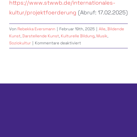
https://www.stwwb.de/internationales-
kultur/projektfoerderung
(Abruf: 17.02.2025)
Von
Rebekka Eversmann
|
Februar 19th, 2025
|
Alle
,
Bildende
Kunst
,
Darstellende Kunst
,
Kulturelle Bildung
,
Musik
,
für
Soziokultur
|
Kommentare deaktiviert
Studentische
Projektförderung
Studierendenwerk