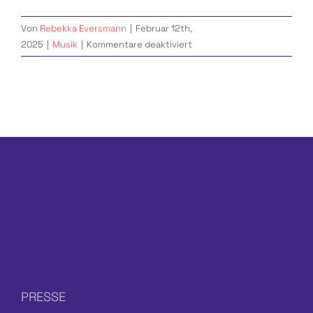
Von
Rebekka Eversmann
|
Februar 12th,
für
2025
|
Musik
|
Kommentare deaktiviert
Chorförderung
PRESSE