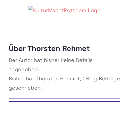
Zum
Inhalt
springen
Über
Thorsten Rehmet
Der Autor hat bisher keine Details
angegeben.
Bisher hat Thorsten Rehmet, 1 Blog Beiträge
geschrieben.
Studentisches
Praktikum /
Werkstudent*in
/
studentische