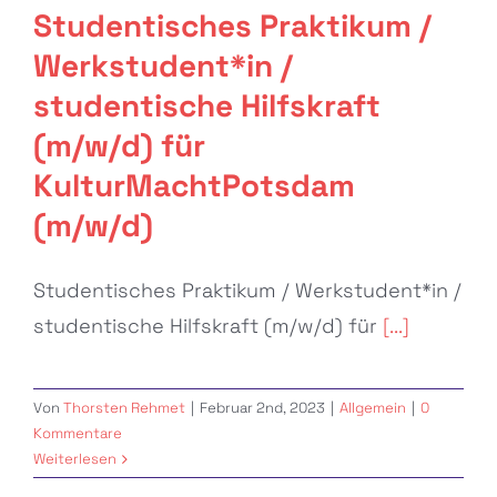
Studentisches Praktikum /
Hilfskraft
(m/w/d) für
Werkstudent*in /
KulturMachtPotsdam
studentische Hilfskraft
(m/w/d)
(m/w/d) für
Allgemein
KulturMachtPotsdam
(m/w/d)
Studentisches Praktikum / Werkstudent*in /
studentische Hilfskraft (m/w/d) für
[...]
Von
Thorsten Rehmet
|
Februar 2nd, 2023
|
Allgemein
|
0
Kommentare
Weiterlesen