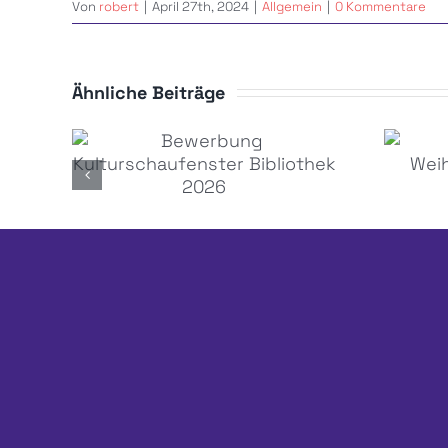
Von
robert
|
April 27th, 2024
|
Allgemein
|
0 Kommentare
Ähnliche Beiträge
Bewerbung
Kulturschaufenster
W
Bibliothek 2026
202