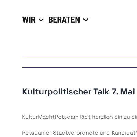
Zum
Inhalt
WIR
BERATEN
springen
Kulturpolitischer Talk 7. Ma
Zeige
KulturMachtPotsdam lädt herzlich ein zu ei
grösseres
Bild
Potsdamer Stadtverordnete und Kandidat*i