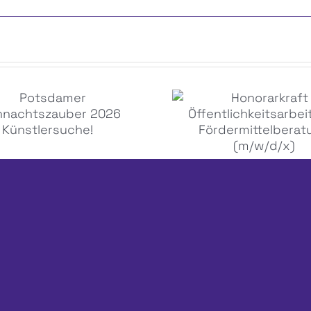
Honorarkraft
Potsdamer
Öffentlichkeitsar
eihnachtszauber
und
6 Künstlersuche!
Fördermittelbera
(m/w/d/x)