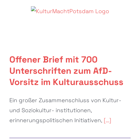
Zum
Inhalt
springen
Offener Brief mit 700
Unterschriften zum AfD-Vorsitz im
Offener Brief mit 700
Kulturausschuss
Unterschriften zum AfD-
Allgemein
Vorsitz im Kulturausschuss
Ein großer Zusammenschluss von Kultur-
und Soziokultur- institutionen,
erinnerungspolitischen Initiativen,
[...]