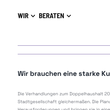
Zum
Inhalt
WIR
BERATEN
springen
Wir brauchen eine starke Ku
Zeige
Die Verhandlungen zum Doppelhaushalt 202
grösseres
Stadtgesellschaft gleichermaßen. Die Plan
Bild
Herausforderungen und bringen sie in eine 