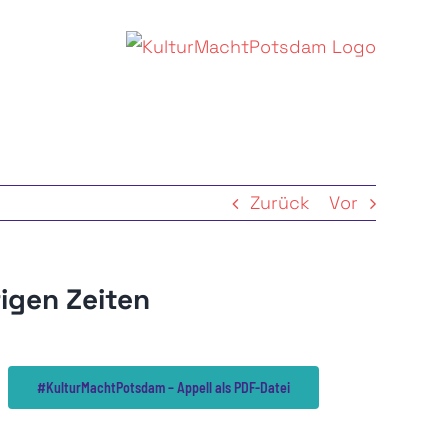
Zurück
Vor
igen Zeiten
#KulturMachtPotsdam – Appell als PDF-Datei