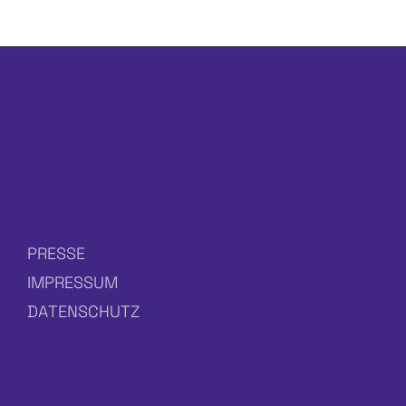
ich
einen
Förderantrag
PRESSE
IMPRESSUM
DATENSCHUTZ