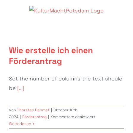
Zum
Inhalt
springen
Wie erstelle ich einen
Förderantrag
Set the number of columns the text should
be
[...]
Von
Thorsten Rehmet
|
Oktober 10th,
für
2024
|
Förderantrag
|
Kommentare deaktiviert
Wie
Weiterlesen
erstelle