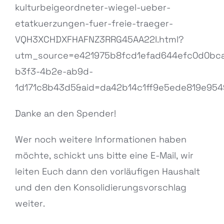
kulturbeigeordneter-wiegel-ueber-
etatkuerzungen-fuer-freie-traeger-
VQH3XCHDXFHAFNZ3RRG45AA22I.html?
utm_source=e421975b8fcd1efad644efc0d0bc
b3f3-4b2e-ab9d-
1d171c8b43d5&aid=da42b14c1ff9e5ede819e95
Danke an den Spender!
Wer noch weitere Informationen haben
möchte, schickt uns bitte eine E-Mail, wir
leiten Euch dann den vorläufigen Haushalt
und den den Konsolidierungsvorschlag
weiter.